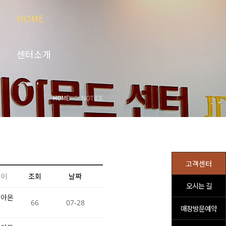
HOME
센터소개
HOME
NOTICE
다이아몬드 감정
고객센터
쓴이
조회
날짜
오시는 길
다이아몬드 판매
이아몬
66
07-28
매장방문예약