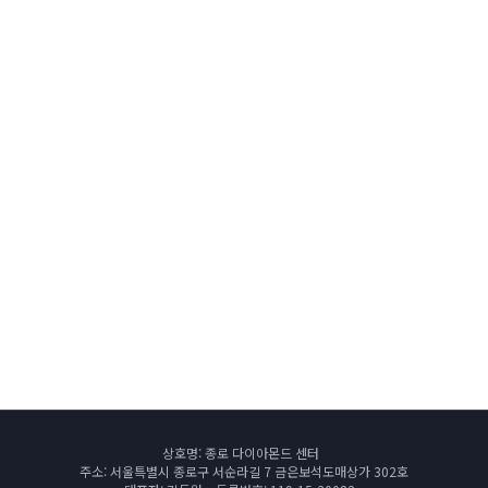
상호명: 종로 다이아몬드 센터
주소: 서울특별시 종로구 서순라길 7 금은보석도매상가 302호