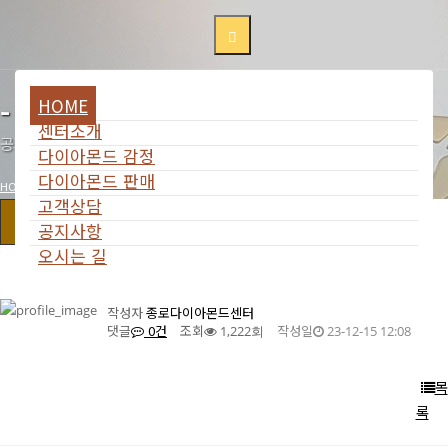
HOME
- 공지사항
센터소개
공지사항
다이아몬드 감정
다이아몬드 판매
HOME
NOTICE
고객상담
공지사항
공지사항
12월 16일 토요일 임시 휴무 안내
오시는 길
작성자
종로다이아몬드센터
댓글
0건
조회
작성일
1,222회
23-12-15 12:08
목
록